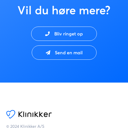
Vil du høre mere?
Bliv ringet op
Send en mail
© 2024 Klinikker A/S