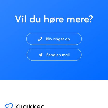
Vil du høre mere?
Bliv ringet op
Send en mail